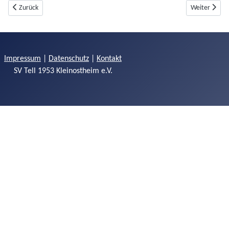
Vorheriger Beitrag: 2026 BM WA Halle
Nächster Bei
Zurück
Weiter
Impressum
|
Datenschutz
|
Kontakt
SV Tell 1953 Kleinostheim e.V.