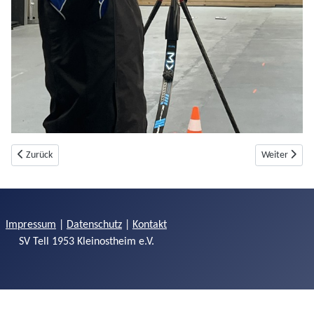
Vorheriger Beitrag: 48. Feldbogen Osterturnier 2026 in Dahn
Nächster Bei
Zurück
Weiter
Impressum
|
Datenschutz
|
Kontakt
SV Tell 1953 Kleinostheim e.V.