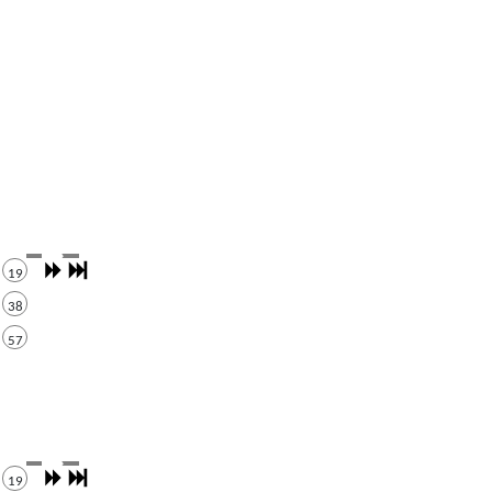
19
38
57
19