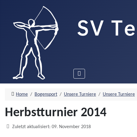
Home
Bogensport
Unsere Turniere
Unsere Turniere
Herbstturnier 2014
Details
Zuletzt aktualisiert: 09. November 2018