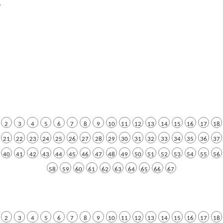
.
2
3
4
5
6
7
8
9
10
11
12
13
14
15
16
17
18
21
22
23
24
25
26
27
28
29
30
31
32
33
34
35
36
37
40
41
42
43
44
45
46
47
48
49
50
51
52
53
54
55
56
58
59
60
61
62
63
64
65
66
67
2
3
4
5
6
7
8
9
10
11
12
13
14
15
16
17
18