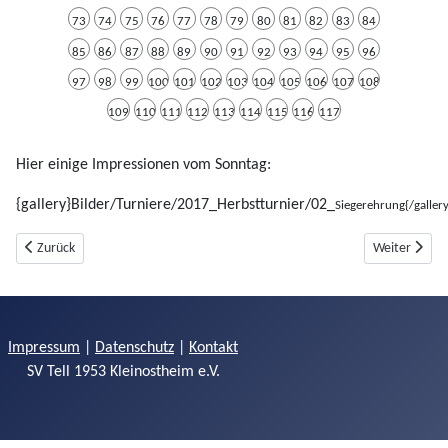
73
74
75
76
77
78
79
80
81
82
83
84
85
86
87
88
89
90
91
92
93
94
95
96
97
98
99
100
101
102
103
104
105
106
107
108
109
110
111
112
113
114
115
116
117
Hier einige Impressionen vom Sonntag:
{gallery}Bilder/Turniere/2017_Herbstturnier/02_
Siegerehrung{/gallery
Vorheriger Beitrag: Nachtturnier 2017
Nächster Bei
Zurück
Weiter
Impressum
|
Datenschutz
|
Kontakt
SV Tell 1953 Kleinostheim e.V.