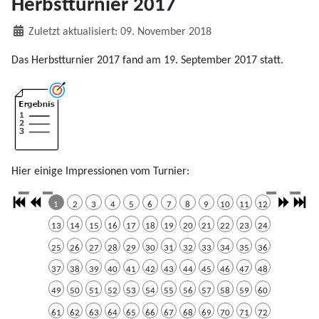
Herbstturnier 2017
Details
Zuletzt aktualisiert: 09. November 2018
Das Herbstturnier 2017 fand am 19. September 2017 statt.
Hier einige Impressionen vom Turnier:
1
2
3
4
5
6
7
8
9
10
11
12
13
14
15
16
17
18
19
20
21
22
23
24
25
26
27
28
29
30
31
32
33
34
35
36
37
38
39
40
41
42
43
44
45
46
47
48
49
50
51
52
53
54
55
56
57
58
59
60
61
62
63
64
65
66
67
68
69
70
71
72