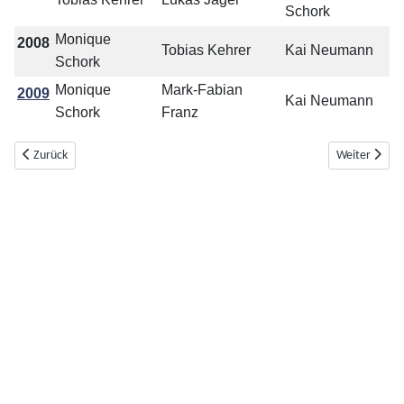
Schork
Monique
2008
Tobias Kehrer
Kai Neumann
Schork
Monique
Mark-Fabian
2009
Kai Neumann
Schork
Franz
Vorheriger Beitrag: Bogenprinzenfamilien Erwachsene
Nächster Bei
Zurück
Weiter