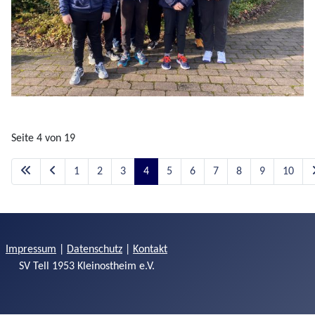
Seite 4 von 19
1
2
3
4
5
6
7
8
9
10
Impressum
|
Datenschutz
|
Kontakt
SV Tell 1953 Kleinostheim e.V.